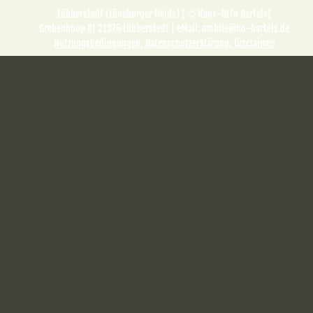
Lübberstedt (Lüneburger Heide) | 
Hans-Otto Bartels| 

Grebenhoop 8| 21376 Lübberstedt | eMail: mobile@ho-bartels.de 
Nutzungsbedingungen, Datenschutzerklärung, Disclaimer