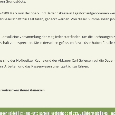
nen Grundstücks.
 von 4200 Mark von der Spar- und Darlehnskasse in Egestorf aufgenommen we
er Gesellschaft zur Last fallen, gedeckt werden. Von dieser Summe sollen jä
anuar soll eine Versammlung der Mitglieder stattfinden, um die Rechnungen z
schaft zu besprechen. Die in derselben gefassten Beschlüsse haben für alle 
ins sind der Hofbesitzer Kaune und der Abbauer Carl Gellersen auf die Dauer
ichen  Arbeiten und das Kassenwesen unentgeltlich zu führen.
rmittelt von Bernd Gellersen.
rger Heide) | 
Hans-Otto Bartels| Grebenhoop 8| 21376 Lübberstedt | eMail: m
