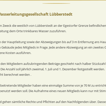
Wasserleitungsgesellschaft Lübberstedt
den Zweck die westlich von Lübberstedt an der Egestorfer Grenze befindliche
eitung dem Orte trinkbares Wasser zuzuführen.
en der Hauptleitung sowie der Abzweigungen bis auf 3 m Entfernung ans Haus 
 Gebäude jedes Mitglieds in Frage. Jede andere Abzweigung an ein zweites 
gene Kosten ausführen.
den Mitgliedern aufzubringenden Beiträge geschieht nach halber Stückzahl 
 Die Anzahl soll jährlich zweimal, 1. Juli und 1. Dezember festgestellt werden. 
cht berechnet werden .
ft beitretende Mitglieder haben eine einmalige Summe von je 70 M zu entrich
benutzt werden soll. Die Aufnahme eines neuen Mitglieds kann nur mit Stim
ied gehen sämtliche Rechte und Pflichten auf den Nachfolgenden über. Dassel