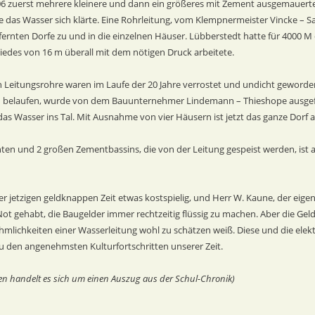
906 zuerst mehrere kleinere und dann ein größeres mit Zement ausgemauert
 das Wasser sich klärte. Eine Rohrleitung, vom Klempnermeister Vincke – Sal
rnten Dorfe zu und in die einzelnen Häuser. Lübberstedt hatte für 4000 M e
edes von 16 m überall mit dem nötigen Druck arbeitete.
n Leitungsrohre waren im Laufe der 20 Jahre verrostet und undicht geworden
 M belaufen, wurde von dem Bauunternehmer Lindemann – Thieshope ausgefü
 Wasser ins Tal. Mit Ausnahme von vier Häusern ist jetzt das ganze Dorf 
en und 2 großen Zementbassins, die von der Leitung gespeist werden, ist 
er jetzigen geldknappen Zeit etwas kostspielig, und Herr W. Kaune, der eig
Not gehabt, die Baugelder immer rechtzeitig flüssig zu machen. Aber die Ge
mlichkeiten einer Wasserleitung wohl zu schätzen weiß. Diese und die elektr
 den angenehmsten Kulturfortschritten unserer Zeit.
n handelt es sich um einen Auszug aus der Schul-Chronik)