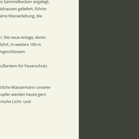
es Sammelbecken angelegt, 
zhausen geliefert, führte 
ine Wasserleitung, die 
. Die neue Anlage, deren 
hrt. In weitere 100 m 
angeschlossen.
außerdem für Feuerschutz 
entliche Wassermann unserer 
ldopfer werden heute gern 
ische Licht- und 