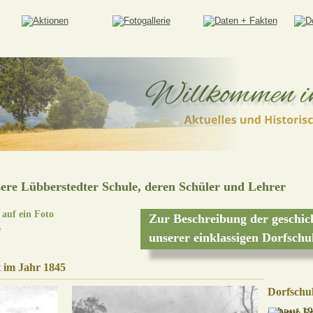
sere Lübberstedter Schule, deren Schüler und Lehrer
auf ein Foto 
Zur Beschreibung der geschich
e
unserer einklassigen Dorfschul
t im Jahr 1845
Dorfschul
erbaut 1