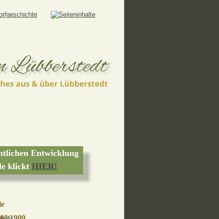
tlichen Entwicklung  
e klickt 
HIER!
e 
908/1909